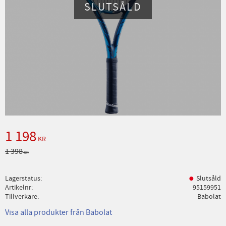
SLUTSÅLD
Nedsatt pris:
1 198
KR
Ordinarie pris:
1 398
KR
Lagerstatus
Slutsåld
Artikelnr
95159951
Tillverkare
Babolat
Visa alla produkter från Babolat