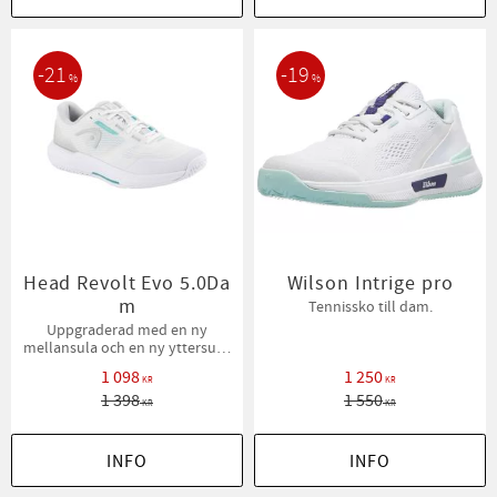
21
19
%
%
Head Revolt Evo 5.0Da
Wilson Intrige pro
m
Tennissko till dam.
Uppgraderad med en ny
mellansula och en ny yttersula,
samt ett mer modernt
1 098
1 250
KR
KR
utseende, erbjuder REVOLT EVO
1 398
1 550
5.0 WOMEN mjuk, sublim
KR
KR
komfort.
INFO
INFO