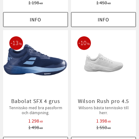
1 198
1 450
KR
KR
INFO
INFO
13
10
%
%
Babolat SFX 4 grus
Wilson Rush pro 4.5
Tennissko med bra passform
Wilsons bästa tennissko till
och dämpning.
herr.
1 298
1 398
KR
KR
1 498
1 550
KR
KR