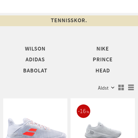
TENNISSKOR.
WILSON
NIKE
ADIDAS
PRINCE
BABOLAT
HEAD
Välj sortering
V
16
%