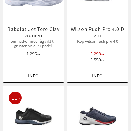
Babolat Jet Tere Clay
Wilson Rush Pro 4.0 D
women
am
tennisskor med låg vikt till
Köp wilson rush pro 4.0
grustennis eller padel.
1 295
1 298
KR
KR
1 550
KR
INFO
INFO
11
%