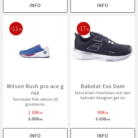
INFO
INFO
11
17
%
%
Wilson Rush pro ace g
Babolat Evo Dam
rus
Extra bred i framfoten och den
bekväm designen ger en
Tennissko från wilson till
mycket behaglig upplevelse,
grustennis.
1 198
998
KR
KR
1 350
1 198
KR
KR
INFO
INFO