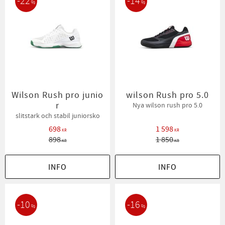
22
14
%
%
Wilson Rush pro junio
wilson Rush pro 5.0
r
Nya wilson rush pro 5.0
slitstark och stabil juniorsko
698
1 598
KR
KR
898
1 850
KR
KR
INFO
INFO
10
16
%
%