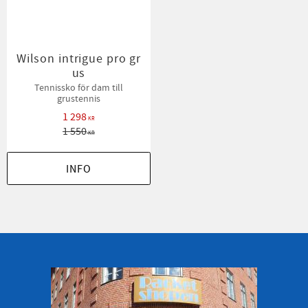
Wilson intrigue pro gr
us
Tennissko för dam till
grustennis
1 298
KR
1 550
KR
INFO