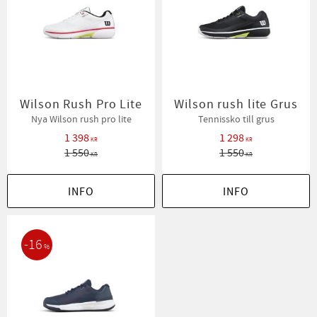
Wilson Rush Pro Lite
Wilson rush lite Grus
Nya Wilson rush pro lite
Tennissko till grus
1 398
1 298
KR
KR
1 550
1 550
KR
KR
INFO
INFO
16
%