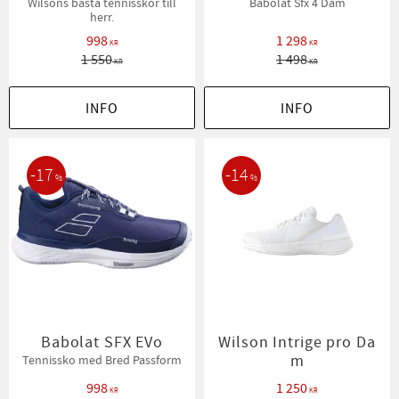
Wilsons bästa tennisskor till
Babolat Sfx 4 Dam
herr.
998
1 298
KR
KR
1 550
1 498
KR
KR
INFO
INFO
17
14
%
%
Babolat SFX EVo
Wilson Intrige pro Da
m
Tennissko med Bred Passform
998
1 250
KR
KR