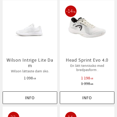
14
%
Wilson Intrige Lite Da
Head Sprint Evo 4.0
m
En lätt tennissko med
bredpasform .
Wilson lättaste dam sko.
1 098
1 198
KR
KR
1 398
KR
INFO
INFO