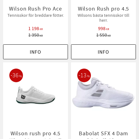
Wilson Rush Pro Ace
Wilson Rush pro 4.5
Tennisskor för breddare fötter.
Wilsons bästa tennisskor till
herr.
1 198
998
KR
KR
1 350
1 550
KR
KR
INFO
INFO
36
13
%
%
Wilson rush pro 4.5
Babolat SFX 4 Dam