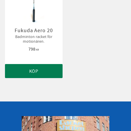
Fukuda Aero 20
Badminton racket för
motionären.
798
KR
KÖP