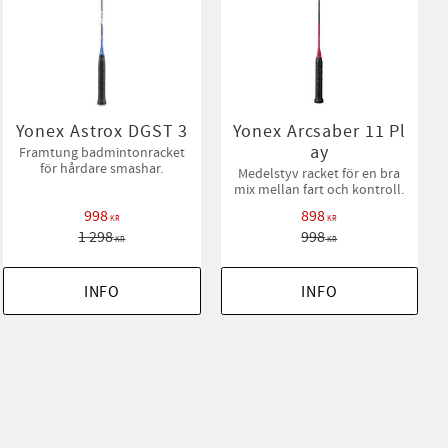
Yonex Astrox DGST 3
Yonex Arcsaber 11 Pl
ay
Framtung badmintonracket
för hårdare smashar.
Medelstyv racket för en bra
mix mellan fart och kontroll.
998
898
KR
KR
1 298
998
KR
KR
INFO
INFO