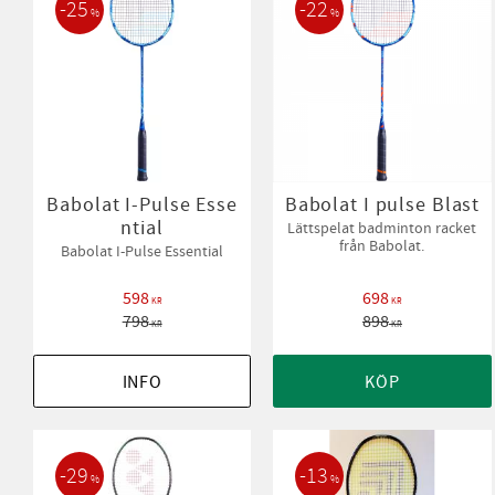
25
22
%
%
Babolat I-Pulse Esse
Babolat I pulse Blast
ntial
Lättspelat badminton racket
från Babolat.
Babolat I-Pulse Essential
598
698
KR
KR
798
898
KR
KR
INFO
KÖP
29
13
%
%