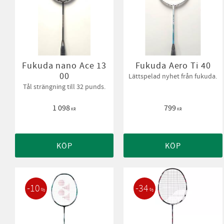
Fukuda nano Ace 13
Fukuda Aero Ti 40
00
Lättspelad nyhet från fukuda.
Tål strängning till 32 punds.
1 098
799
KR
KR
KÖP
KÖP
10
34
%
%