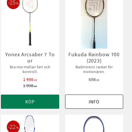
25
%
Yonex Arcsaber 7 To
Fukuda Rainbow 700
ur
(2023)
Bra mix mellan fart och
Badminton racket för
kontroll.
motionären.
1 498
698
KR
KR
1 998
KR
KÖP
INFO
22
%