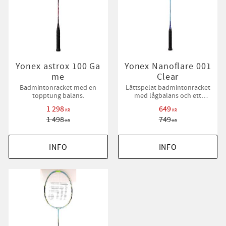
Yonex astrox 100 Ga
Yonex Nanoflare 001
me
Clear
Badmintonracket med en
Lättspelat badmintonracket
topptung balans.
med lågbalans och ett
flexibelt skaft.
1 298
649
KR
KR
1 498
749
KR
KR
INFO
INFO