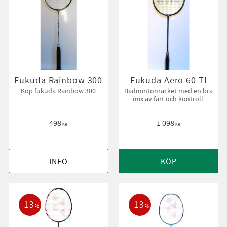
Fukuda Rainbow 300
Fukuda Aero 60 TI
Köp fukuda Rainbow 300
Badmintonracket med en bra
mix av fart och kontroll.
498
1 098
KR
KR
INFO
KÖP
13
13
%
%