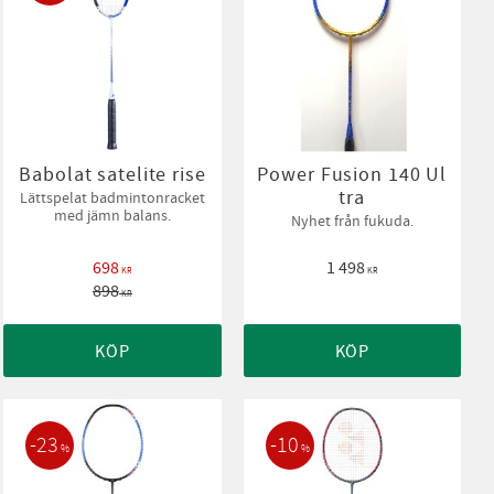
Babolat satelite rise
Power Fusion 140 Ul
tra
Lättspelat badmintonracket
med jämn balans.
Nyhet från fukuda.
698
1 498
KR
KR
898
KR
KÖP
KÖP
23
10
%
%