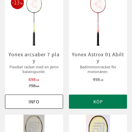
13
%
Yonex arcsaber 7 pla
Yonex Astrox 01 Abilt
y
y
Flexibel racket med en jämn
Badmintonracket för
balanspunkt.
motonären.
698
498
KR
KR
798
KR
INFO
KÖP