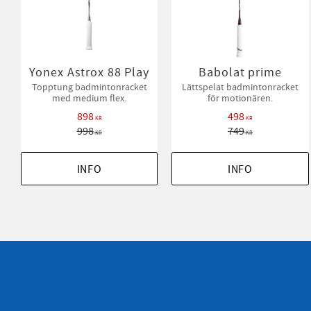
Yonex Astrox 88 Play
Babolat prime
Topptung badmintonracket
Lättspelat badmintonracket
med medium flex.
för motionären.
898
498
KR
KR
998
749
KR
KR
INFO
INFO