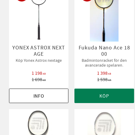
YONEX ASTROX NEXT
Fukuda Nano Ace 18
AGE
00
Köp Yonex Astrox nextage
Badmintonracket för den
avancerade spelaren.
1 198
1 398
KR
KR
1 698
1 598
KR
KR
INFO
KÖP