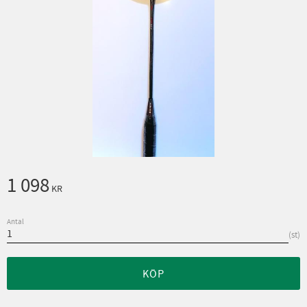
1 098
KR
Antal
st
KÖP