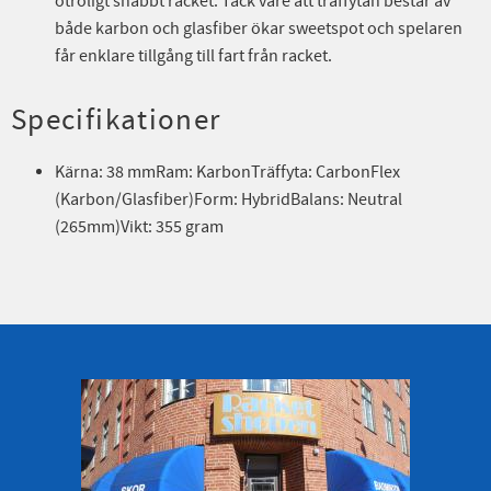
otroligt snabbt racket. Tack vare att träffytan består av
både karbon och glasfiber ökar sweetspot och spelaren
får enklare tillgång till fart från racket.
Specifikationer
Kärna: 38 mmRam: KarbonTräffyta: CarbonFlex
(Karbon/Glasfiber)Form: HybridBalans: Neutral
(265mm)Vikt: 355 gram