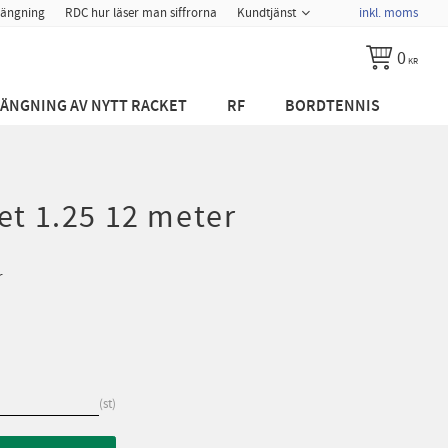
ängning
RDC hur läser man siffrorna
Kundtjänst
inkl. moms
0
KR
ÄNGNING AV NYTT RACKET
RF
BORDTENNIS
et 1.25 12 meter
r
st