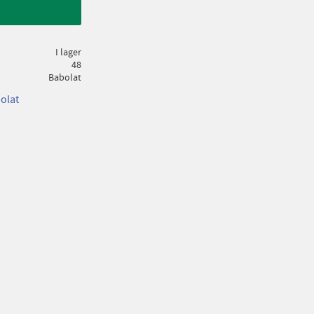
I lager
48
Babolat
bolat