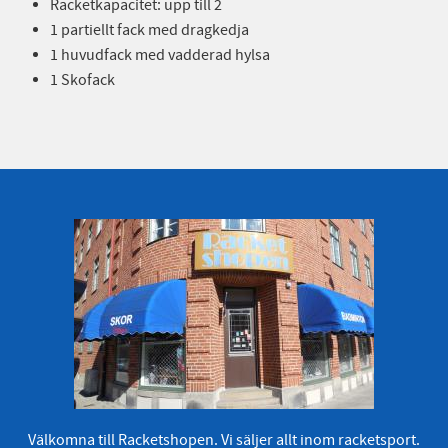
Racketkapacitet: upp till 2
1 partiellt fack med dragkedja
1 huvudfack med vadderad hylsa
1 Skofack
Välkomna till Racketshopen. Vi säljer allt inom racketsport.