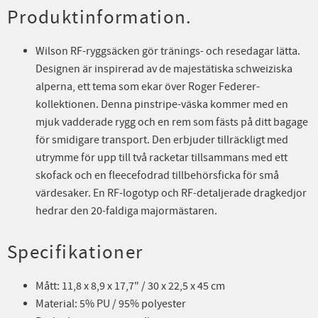
Produktinformation.
Wilson RF-ryggsäcken gör tränings- och resedagar lätta.
Designen är inspirerad av de majestätiska schweiziska
alperna, ett tema som ekar över Roger Federer-
kollektionen. Denna pinstripe-väska kommer med en
mjuk vadderade rygg och en rem som fästs på ditt bagage
för smidigare transport. Den erbjuder tillräckligt med
utrymme för upp till två racketar tillsammans med ett
skofack och en fleecefodrad tillbehörsficka för små
värdesaker. En RF-logotyp och RF-detaljerade dragkedjor
hedrar den 20-faldiga majormästaren.
Specifikationer
Mått: 11,8 x 8,9 x 17,7" / 30 x 22,5 x 45 cm
Material: 5% PU / 95% polyester