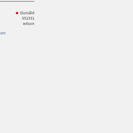
Slutsåld
552331
wilson
son