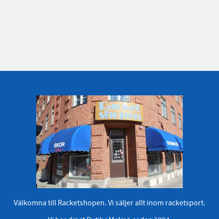
Välkomna till Racketshopen. Vi säljer allt inom racketsport.