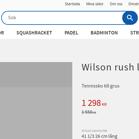
Startsida
Mina sidor
Om oss
Omstr
OR
SQUASHRACKET
PADEL
BADMINTON
STR
Wilson rush 
Tennissko till grus
Nedsatt pris:
1 298
KR
Ordinarie pris:
1 550
KR
Wilson skostorlek