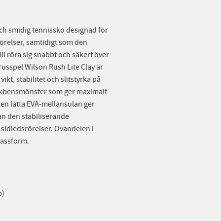
och smidig tennissko designad för
rörelser, samtidigt som den
ll röra sig snabbt och säkert över
usspel Wilson Rush Lite Clay är
kt, stabilitet och slitstyrka på
iskbensmönster som ger maximalt
Den lätta EVA-mellansulan ger
n den stabiliserande
 sidledsrörelser. Ovandelen i
passform.
p)