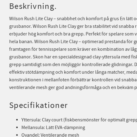
Beskrivning.
Wilson Rush Lite Clay – snabbhet och komfort på grus En lätt 
grusbanor. Wilson Rush Lite Clay ger bra stabilitet vid snabba 
erbjuder hög komfort och bra grepp. Perfekt för spelare som vi
hela banan. Wilson Rush Lite Clay – optimerad prestanda för gr
framtagen för tennisspelare som kräver en kombination av låg vi
grusbanor. Skon har en specialdesignad clay-yttersula med f
grepp samtidigt som den möjliggör kontrollerade glidningar. 
effektiv stötdämpning och komfort under långa matcher, meda
konstruktionen i mellanfoten förbättrar kontrollen vid snabba
ventilerande mesh ger god andningsförmåga och en bekväm 
Specifikationer
Yttersula: Clay court (fiskbensmönster för optimalt grep
Mellansula: Lätt EVA-dämpning
Ovandel: Ventilerande mesh