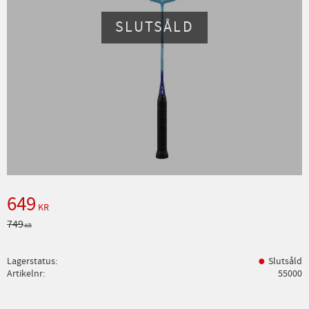
SLUTSÅLD
Nedsatt pris:
649
KR
Ordinarie pris:
749
KR
Lagerstatus
Slutsåld
Artikelnr
55000