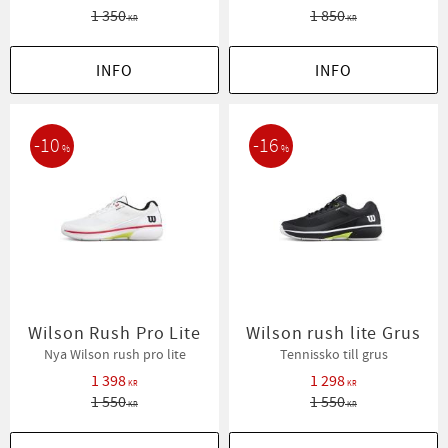
1 350
1 850
KR
KR
INFO
INFO
10
16
%
%
Wilson Rush Pro Lite
Wilson rush lite Grus
Nya Wilson rush pro lite
Tennissko till grus
1 398
1 298
KR
KR
1 550
1 550
KR
KR