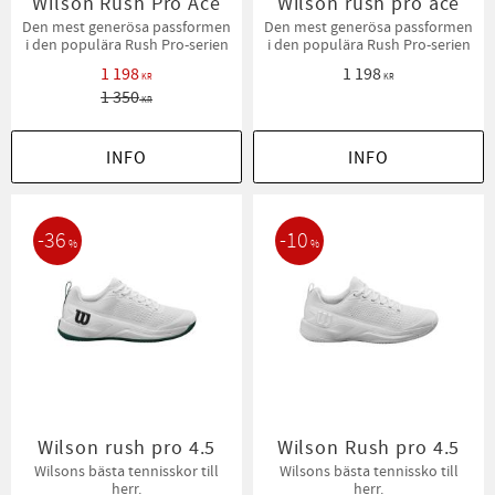
Wilson Rush Pro Ace
Wilson rush pro ace
Den mest generösa passformen
Den mest generösa passformen
i den populära Rush Pro-serien
i den populära Rush Pro-serien
1 198
1 198
KR
KR
1 350
KR
INFO
INFO
36
10
%
%
Wilson rush pro 4.5
Wilson Rush pro 4.5
Wilsons bästa tennisskor till
Wilsons bästa tennissko till
herr.
herr.