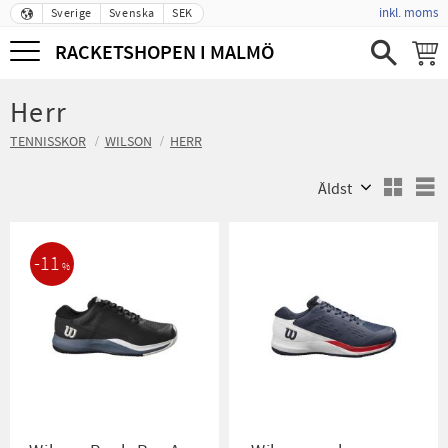
inkl. moms
Sverige
Svenska
SEK
Meny
RACKETSHOPEN I MALMÖ
Herr
TENNISSKOR
WILSON
HERR
Välj sortering
V
11
%