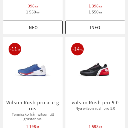
998
1 398
KR
KR
1 550
1 550
KR
KR
INFO
INFO
11
14
%
%
Wilson Rush pro ace g
wilson Rush pro 5.0
rus
Nya wilson rush pro 5.0
Tennissko från wilson till
grustennis.
1 198
1 598
KR
KR